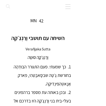
MN
42
השיחה עם תושבי וֶרַנְגַ׳קַה
Verañjaka Sutta
וֶרַנְגַ׳קַה סוּטַּה
1. כך שמעתי. פעם התגורר הבּוּדְּהַה
בחורשת גֶ׳טַה שבסָאבַטְּהִי, פארק
אַנָאטְהִפִּינְדִיקַה.
2. ובכן באותה עת מספר ברהמינים
בעלי-בית בני וֶרַנְגַ׳קַה היו בדרכם אל