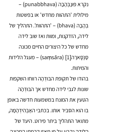
נקרא פּוּנַבְּהַבַה (punabbhava) –
מילולית 'התהוות מחדש' או בפשטות
בְּהַבַה (bhava) – 'התהוות'. התהליך של
לידה, הזדקנות, ומוות ואז שוב לידה
מחדש של כל היצורים החיים מכונה
סַנְֹסָארַה[1] (saṃsāra) – מעגל הלידות
והמיתות.
בהודו של תקופת הבּוּדְּהַה רווחו השקפות
שונות לגבי לידה מחדש אך הבּוּדְּהַה
הטעין את המונח במשמעות חדשה באופן
בו הוא הסביר אותו. בכתבי האַבְּהִידְהַמַּה,
מתואר התהליך ביתר פירוט. היעד של
הלידה נקבע על פי מאזן קַרְמַתִי המכונה