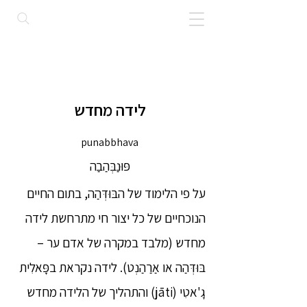
לידה מחדש
punabbhava
פּוּנַבְּהַבַה
על פי הלימוד של הבּוּדְּהַה, בתום החיים
הנוכחיים של כל יצור חי מתרחשת לידה
מחדש (מלבד במקרה של אדם ער –
בּוּדְּהַה או אַרַהַנְט). לידה נקראת בפָּאלִית
גָ'אטִי (jāti) והתהליך של הלידה מחדש