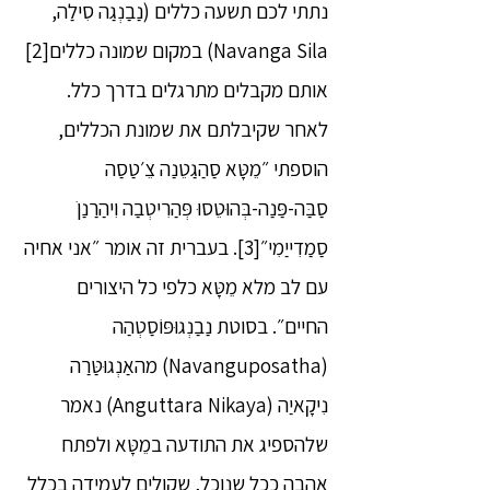
נתתי לכם תשעה כללים (נַבַנְגַה סִילַה,
Navanga Sila) במקום שמונה כללים[2]
אותם מקבלים מתרגלים בדרך כלל.
לאחר שקיבלתם את שמונת הכללים,
הוספתי ״מֵטָּא סַהַגַטֵנַה צֵ׳טַסַה
סַבַּה-פַּנַה-בְּהוּטֵסוּ פְּהַרִיטְבַה וִיהַרַנַןֹ
סַמַדִייַמִי״[3]. בעברית זה אומר ״אני אחיה
עם לב מלא מֵטָּא כלפי כל היצורים
החיים״. בסוטת נַבַנְגוּפּוֹסַטְהַה
(Navanguposatha) מהאַנְגוּטַּרַה
נִיקָאיַה (Anguttara Nikaya) נאמר
שלהספיג את התודעה במֵטָּא ולפתח
אהבה ככל שנוכל, שקולים לעמידה בכלל