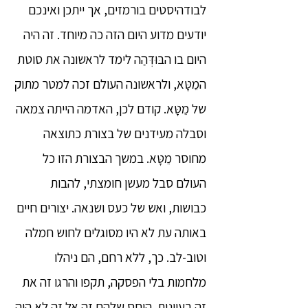
לבודהיסטים בורמזים, אך ייתכן ואינכם
יודעים מדוע היום הזה כה מיוחד. זה היה
היום בו הבּוּדְּהַה לימד לראשונה את סוטת
המֵטָּא, ולראשונה העולם זכה למטר מתוק
של מֵטָּא. קודם לכן, האדמה הייתה צמאה
וסבלה מעידנים של בצורת כתוצאה
מחוסר מֵטָּא. במשך הבצורת הזו כל
העולם סבל מעשן חומצתי, להבות
כבושות, ואש של כעס ושנאה. יצורים חיים
באותה עת לא היו מסוגלים לחוש חמלה
וטוב-לב. כך, ללא רחם, הם ניהלו
מלחמות בלי הפסקה, תקפו והרגו זה את
זה בעוינות. היחס שלהם זה אל זה לא היה