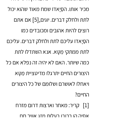
מכיר אותו. הסַיָאדוֹ שמח מאוד שהוא יכול
לתת ולחלק דברים. יוגים,[5] אם אתם
רוצים להיות אהובים ומכובדים כמו
הסַיָאדוֹ עליכם לתת ולחלק דברים. עליכם
לתת ממתקי מֵטָּא. אנא השתדלו לתת
כמה שיותר. האם לא יהיה זה נפלא אם כל
היצורים החיים יתרגלו מדיטציית מֵטָּא
ויאחלו לאושרם ושלומם של כל היצורים
החיים?
[1] קריר: מאחר וארצות דרום מזרח
אסיה הן ברובן בעלות מזג אוויר חם
וטרופי. קרירות נתפסת כדבר חיובי. ייתכן