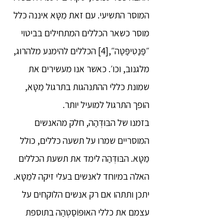
המוסר התשיעי. עם זאת מֵטָּא איננה כלל
מוסר כשאר הכללים המתחילים בביטוי
״פַּנַטִיפַּטַה״,[4] הכללים להימנע מלהרוג,
מלגנוב, וכו׳. כאשר אנו מעשירים את
שמונת כללי ההתנהגות בתרגול מֵטָּא,
הופך התרגול למועיל יותר.
בזמנו של הבּוּדְּהַה, חלק מהאנשים
המוסריים שמרו על תשעה כללים, כולל
מֵטָּא. הבּוּדְּהַה לימד את תשעת הכללים
האלה במיוחד לאנשים בעלי זיקה למֵטָּא.
יתכן ותתהו אם רק אנשים הלוקחים על
עצמם את כללי האוּפּוֹסַטְהַה בתוספת