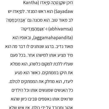
היכן שקַנְטְהַה סַיָאדוֹ (Kantha
Sayadaw) הוא ראש המנזר. לסַיָאדוֹ יש
לב מאוד טוב. הוא מכונה גם ׳אַבְּהִיבַמְסַה׳
(abhivamsa) ו-׳אַגַּמַהַפַּנְדִיטַה׳
(aggamahapandita), ובאופיו הוא
מאוד נדיב. ברגע שנותנים לו דבר מה הוא
מיד מציע אותו למישהו אחר. בכל פעם
שעליו ללכת למקום כלשהו, הוא ממלא
את תיקו בממתקים. כאשר הוא מגיע
ליעדו, הוא מחלק את הממתקים לכולם.
כל האנשים שפוגשים אותו וכל הילדים
שרואים אותו נאספים סביבו כיוון שהוא
אהוב ומכובד על ידי כולם. אין איש שלא