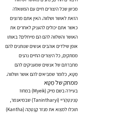
מכיוון שכל היצורים חיים עם המשאלה
הזאת לאושר ושלווה. האין אתם מרוצים
כאשר אתם יכולים להעניק לאחרים את
האושר והשלווה להם הם מייחלים? באותו
אופן שילדים אוהבים אנשים שנותנים להם
ממתקים, כל היצורים החיים נהנים
מחברתם של אנשים שמעניקים להם
מֵטָּא, כלומר שמביאים להם אושר ושלווה.
ממתק של מֵטָּא
בעיירה בשם מִיִיק (Myeik) במחוז
טַנִינִטְהַרִיי (Tanintharyi) שבמיאנמר,
תוכלו למצוא את מנזר קַנְטְהַה (Kantha)