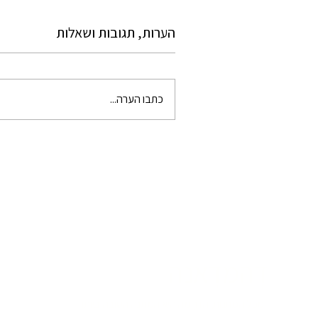
הערות, תגובות ושאלות
כתבו הערה...
דְהַמַּדָאנַה
מכל המתנות, הדְהַמַּה היא המתנה הטובה ביותר