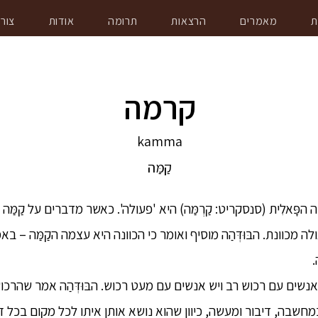
ת
מאמרים
הרצאות
תרומה
אודות
צור
קרמה
kamma
קַמַּה
הפָּאלִית (סנסקריט: קַרְמַּה) היא 'פעולה'. כאשר מדברים על קַמַּ
ה מכוונת. הבּוּדְּהַה מוסיף ואומר כי הכוונה היא עצמה הקַמַּה – 
שים עם רכוש רב ויש אנשים עם מעט רכוש. הבּוּדְּהַה אמר שהרכו
במחשבה, דיבור ומעשה, כיוון שהוא נושא אותן איתו לכל מקום בכל זמ