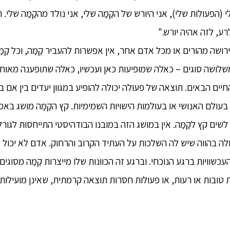
 (הפעולות שלי), אני היורש של הקַמַּה שלי, אני נולד מהקַמַּה שלי. 
ע, לזה אהיה יורש."
ירושה מהורים או מכל אדם אחר, אין אפשרות להעביר קַמַּה, וכל קַ
לושה סוגים – כאלה שמופיעות כאן ועכשיו, כאלה שתופענה מאוחר 
ם הבאים. תוצאה של פעולה יכולה להופיע במגוון יעדים בין אם ב
עולם האנושי או בעולמות הישויות השמימיות. קץ הקַמַּה מושג ב
לשים קץ לקַמַּה. אין במושג הזה במובנו הבודהיסטי התייחסות לגורל
עולה בהווה שיש לה השלכות על העתיד הקרוב והרחוק. אדם לא יכול
שוויות ברגע הנוכחי. וברגע זה הכוונות שלו מייצרות קַמַּה מסוגים 
טובות או רעות, או פעולות חסרות תוצאה קרמתית, שאינן מועילות ו