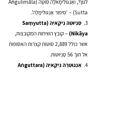
לגוף', ואַנְגוּלִימָאלַה סוּטַּה (Aṅgulimāla
Sutta) – 'סיפור אַנְגוּלִימַלַה'.
3.
סַנְֹיוּטַּה נִיקָאיַה (Saṃyutta
Nikāya)
– קובץ השיחות המקובצות,
אשר כולל 2,889 סוּטּוֹת קצרות האסופות
אל תוך 56 סַנְֹיוּטּוֹת.
4.
אַנְגוּטַּרַה נִיקָאיַה (Aṅguttara
Nikāya
) – קובץ "הגורמים הבאים" כולל
8,777 סוּטּוֹת קצרות המקובצות לתוך 11
נִיפָּאטוֹת (Nipāta) על פי מספר החלקים
של הדְהַמַּה המכוסים בכל סוּטַּה.
5.
קְהוּדַּקַה נִיקָאיַה (Khuddaka
Nikāya
) קובץ "היחידה של הספרים