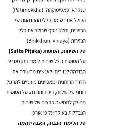
שנקרא 'פָּאטִימוֹקְּהַה' (Pātimokkha)
הכולל את רשימת כללי ההתנהגות של
הנזירים, וחלק נוסף שכולל את כללי
הנזירות (Bhikkhuni Vinaya).
סל השיחות, הסוּטּוֹת (Sutta Piṭaka)
סל הסוּטּוֹת כולל שיחות לימוד בהן מסביר
הבּוּדְּהַה לנזירים ולאנשים מהשורה את
הדרך הרוחנית ומאפיינים מעשיים לתרגול
רוחני של שלווה, ריכוז ותובנה. סל הסוּטּוֹת
מחולק לחמישה קבצים של שיחות
הנבדלות בעיקר על פי אורכן.
סל הלימוד הגבוה, האַבְּהִידְהַמַּה