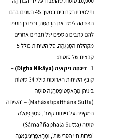
10,000 סוּטּוֹת שהועברו על ידי הבּוּדְּהַה
ותלמידיו הקרובים במשך 45 השנים בהם
הבּוּדְּהַה לימד את הדְהַמַּה, וכמו כן נוספו
להם כתבים נוספים של חברים אחרים
מקהילת הסַנְגְהַה. סל השיחות כולל 5
קבצים של סוּטּוֹת:
1.
דִיגְהַה נִיקָאיַה (Digha Nikāya)
–
קובץ השיחות הארוכות כולל 34 סוּטּוֹת
ביניהן מַהָאסַטִיפַּטְּהַנַה סוּטַּה
(Mahāsatipaṭṭhāna Sutta) – 'השיחה
המקיפה על פיתוח קשב', סַמַנְּיַפְּהַלַה
סוּטַּה (Sāmaññaphala Sutta) –
'פירות חיי הפרישות', ומַהָאפַּרִינִיבָּאנַה