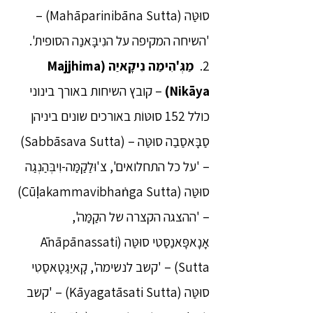
סוּטַּה (Mahāparinibāna Sutta) –
'השיחה המקיפה על הנִיבָּאנַה הסופית'.
2.
מַגְּ'הִימַה נִיקָאיַה (Majjhima
Nikāya)
– קובץ השיחות באורך בינוני
כולל 152 סוּטּוֹת באורכים שונים ביניהן
סַבָּאסַבַה סוּטַּה – (Sabbāsava Sutta)
– 'על כל התחלואים', צ'וּלַקַמַּה-וִיבְּהַנְגַה
סוּטַּה (Cūḷakammavibhaṅga Sutta)
– 'ההצגה הקצרה של הקַמַּה',
אַָנָאפָּאנַסַּטִי סוּטַּה (Ānāpānassati
Sutta) – 'קשב לנשימה', קָאיַגַטָאסַטִי
סוּטַּה (Kāyagatāsati Sutta) – 'קשב