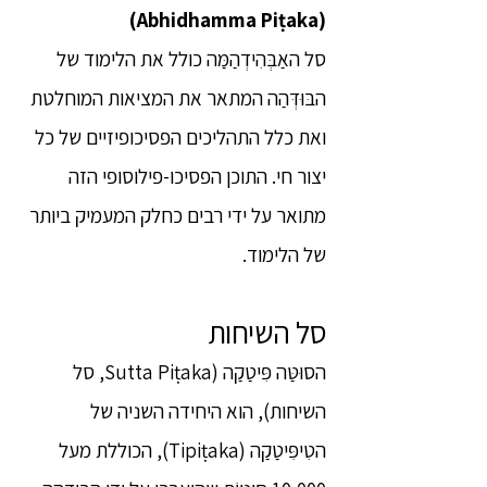
(Abhidhamma Piṭaka)
סל האַבְּהִידְהַמַּה כולל את הלימוד של
הבּוּדְּהַה המתאר את המציאות המוחלטת
ואת כלל התהליכים הפסיכופיזיים של כל
יצור חי. התוכן הפסיכו-פילוסופי הזה
מתואר על ידי רבים כחלק המעמיק ביותר
של הלימוד.
סל השיחות
הסוּטַּה פִּיטַקַה (Sutta Piṭaka, סל
השיחות), הוא היחידה השניה של
הטִיפִּיטַקַה (Tipiṭaka), הכוללת מעל