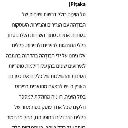
Piṭaka)
סל הוִינַיַה כולל דרשות ושיחות של
הבּוּדְּהַה עם הנזירים והנזירות העוסקות
בסוגיות אתיות. מתוך השיחות הללו נוסחו
כללי התנהגות לנזירים ולנזירות. כללים
אלו ניתנו על ידי הבּוּדְּהַה בהדרגה בתגובה
לאירועים שונים בהן עלו דילמות מוסריות.
הסיבות וההשלכות של כללים אלו כמו גם
האופן בו יש לבצעם מתוארים בפירוט
בסל הוִינַיַה. הוִינַיַה מחולקת למספר
חלקים שכל אחד עוסק בסוג אחר של
כללים הנבדלים בחומרתם, החל מהחמור
ביותר ועד הקל ביותר. בנוסף קיים חלק