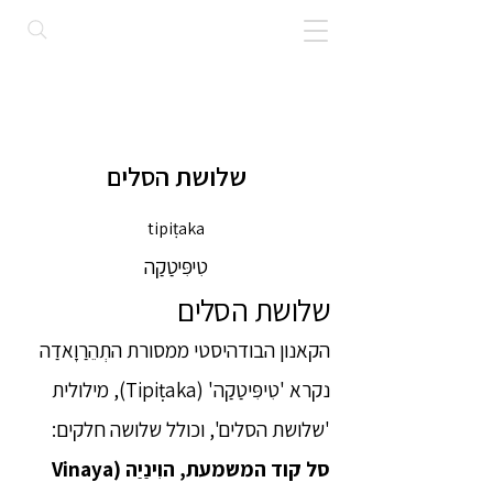
שלושת הסלים
tipiṭaka
טִיפִּיטַקַה
שלושת הסלים
הקאנון הבודהיסטי ממסורת התְהֵרַוָאדַה
נקרא 'טִיפִּיטַקַה' (Tipiṭaka), מילולית
'שלושת הסלים', וכולל שלושה חלקים:
סל קוד המשמעת, הוִינַיַה (Vinaya