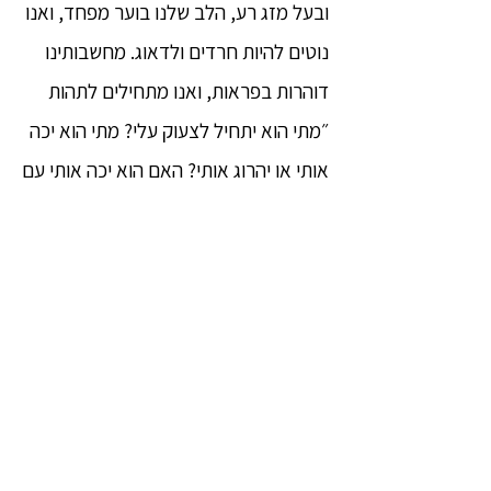
ובעל מזג רע, הלב שלנו בוער מפחד, ואנו
נוטים להיות חרדים ולדאוג. מחשבותינו
דוהרות בפראות, ואנו מתחילים לתהות
״מתי הוא יתחיל לצעוק עלי? מתי הוא יכה
אותי או יהרוג אותי? האם הוא יכה אותי עם
מקל, ינעץ בי סכין, או יפגע בי בעזרת
נשק?״ בסופו של דבר אנו עלולים להיות
כה אבודים במחשבות של פחד שאנו
מבועתים יומם ולילה. אם עלינו לחיות עם
אדם בעל מזג רע שכזה יתכן שנמצא את
עצמנו אומרים ״הלוואי שהוא ימות
במהרה״ או ״הלוואי שאני אמות במהרה״.
בזמנים כאלו אנו יכולים לדעת ולהבין