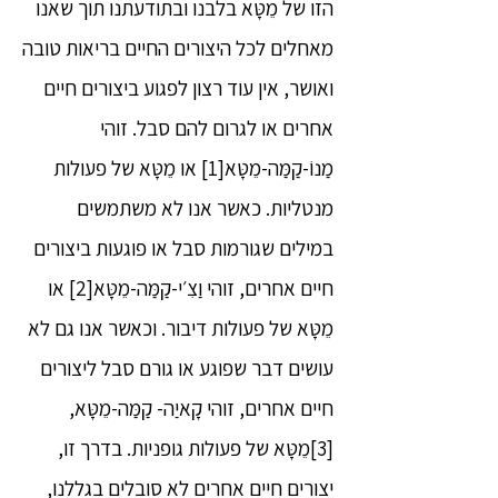
הזו של מֵטָּא בלבנו ובתודעתנו תוך שאנו
מאחלים לכל היצורים החיים בריאות טובה
ואושר, אין עוד רצון לפגוע ביצורים חיים
אחרים או לגרום להם סבל. זוהי
מַנוֹ-קַמַּה-מֵטָּא[1] או מֵטָּא של פעולות
מנטליות. כאשר אנו לא משתמשים
במילים שגורמות סבל או פוגעות ביצורים
חיים אחרים, זוהי וַצִ׳י-קַמַּה-מֵטָּא[2] או
מֵטָּא של פעולות דיבור. וכאשר אנו גם לא
עושים דבר שפוגע או גורם סבל ליצורים
חיים אחרים, זוהי קָאיַה- קַמַּה-מֵטָּא,
[3]מֵטָּא של פעולות גופניות. בדרך זו,
יצורים חיים אחרים לא סובלים בגללנו,