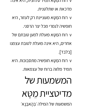
v רוח המֵטָּא תמיד סלחנית, היא אינה
מדכאת או שתלטנית.
v רוח המֵטָּא מעוניינת רק לעזור, היא
חופשיה לגמרי מכל יצר הרסני.
v רוח המֵטָּא פועלת למען טובתם של
אחרים, היא אינה פועלת לטובת עצמנו
[בלבד].
v רוח המֵטָּא חופשיה מתסבוכות. היא
תמיד מלווה ברוח של עצמאות.
המשמעות של
מדיטציית מֵטָּא
המשמעות של המילה ׳בְּהָאבַנָא׳