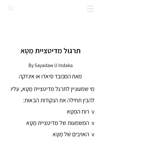
תרגול מדיטציית מֵטָּא
By Sayadaw U Indaka
מאת המכובד סיאדו או אינדקה
מי שמעוניין לתרגל מדיטציית מֵטָּא, עליו
להבין תחילה את הנקודות הבאות:
v רוח המֵטָּא
v המשמעות של מדיטציית מֵטָּא
v האויבים של מֵטָּא