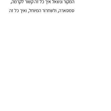
המקור ונשאל איך כל זה קשור לקרמה,
סמסארה, ולשחרור המיוחל, ואיך כל זה
רלבנטי לחיים שלנו כאן ועכשיו.
9.7.25
הדרך הבודהיסטית
|
2