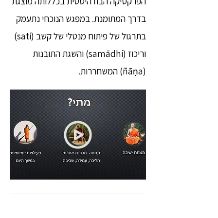
הפרקטיקה הבודהיסטית בכללותה מוצגת
בדרך המתומנת. במפגש הנוכחי נתעמק
בתרגול של פיתוח מנטלי של קשב (sati)
וריכוז (samādhi) והשגת התובנות
(ñāṇa) המשחררות.