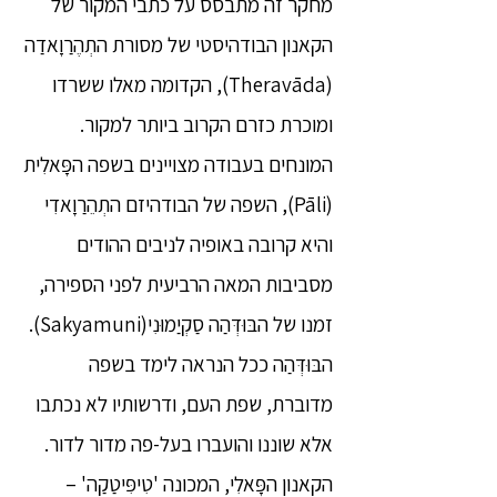
מחקר זה מתבסס על כתבי המקור של
הקאנון הבודהיסטי של מסורת התְהֶרַוָאדַה
(Theravāda), הקדומה מאלו ששרדו
ומוכרת כזרם הקרוב ביותר למקור.
המונחים בעבודה מצויינים בשפה הפָּאלִית
(Pāli), השפה של הבודהיזם התְהֵרַוָאדִי
והיא קרובה באופיה לניבים ההודים
מסביבות המאה הרביעית לפני הספירה,
זמנו של הבּוּדְּהַה סַקְיַמוּנִי(Sakyamuni).
הבּוּדְּהַה ככל הנראה לימד בשפה
מדוברת, שפת העם, ודרשותיו לא נכתבו
אלא שוננו והועברו בעל-פה מדור לדור.
הקאנון הפָּאלִי, המכונה 'טִיפִּיטַקַה' –