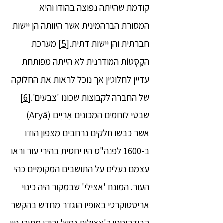
קודמת שהייתה נפוצה בהודו והיא
המסורת הברהמינית אשר היוותה הן יישות
חברתית והן יישות דתית.
[5]
מערכת
הקַסְטוֹת המודרנית לא הייתה מפותחת
עדיין לחלוטין אך נוכל לראות את החלוקה
של החברה לקבוצות שכונו 'צבעים'.
[6]
שבטי לוחמים המכונים אַרִיִים (Aryā)
אשר כבשו חלקים נרחבים מצפון הודו
ב-1600 לפנה"ס היו יחסית בהירי עור וראו
עצמם נעלים על התושבים המקומיים כהי
העור. המונח 'אצילי' שבמקור היה כינוי
אריסטוקרטי באופיו הוגדר מחדש בהקשר
הבודהיסטי כ'אצילות נפש' ורוקן מתוכן גוון