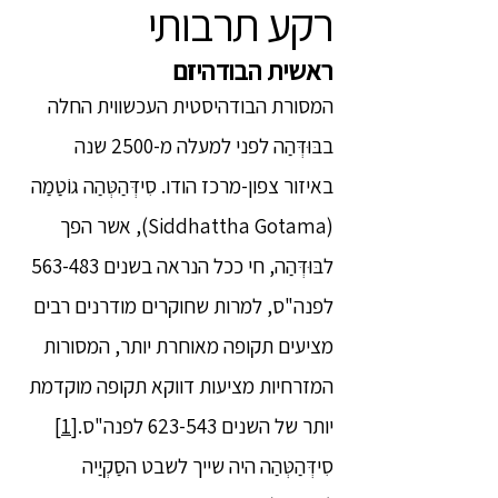
רקע תרבותי
ראשית הבודהיזם
המסורת הבודהיסטית העכשווית החלה
בבּוּדְּהַה לפני למעלה מ-2500 שנה
באיזור צפון-מרכז הודו. סִידְּהַטְּהַה גוֹטַמַה
(Siddhattha Gotama), אשר הפך
לבּוּדְּהַה, חי ככל הנראה בשנים 563-483
לפנה"ס, למרות שחוקרים מודרנים רבים
מציעים תקופה מאוחרת יותר, המסורות
המזרחיות מציעות דווקא תקופה מוקדמת
יותר של השנים 623-543 לפנה"ס.
[1]
סִידְּהַטְּהַה היה שייך לשבט הסַקְיַיה