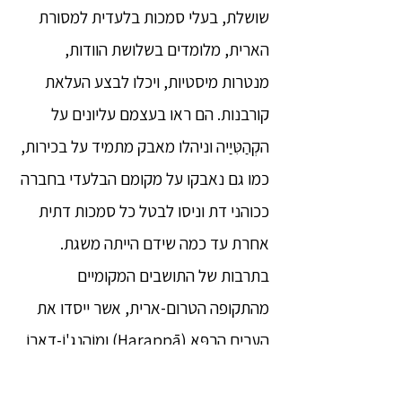
שושלת, בעלי סמכות בלעדית למסורת
הארית, מלומדים בשלושת הוודות,
מנטרות מיסטיות, ויכלו לבצע העלאת
קורבנות. הם ראו בעצמם עליונים על
הקְהַטִּיַיה וניהלו מאבק מתמיד על בכירות,
כמו גם נאבקו על מקומם הבלעדי בחברה
ככוהני דת וניסו לבטל כל סמכות דתית
אחרת עד כמה שידם הייתה משגת.
בתרבות של התושבים המקומיים
מהתקופה הטרום-ארית, אשר ייסדו את
הערים הַרַפָּא (Harappā) ומוֹהֶנְג'וֹ-דָארוֹ
(Mohenjo Dāro), הייתה קיימת