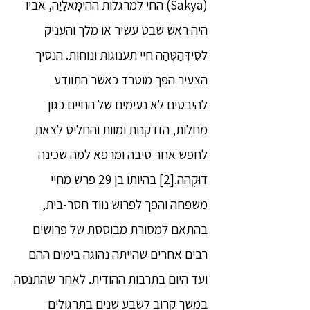
(Sakya) החי למרגלות ההִימָאלַיַה, אביו
היה ראש שבט עשיר או מלך והעניק
לסִידְּהַטְּהַה חיי תענוגות ונוחות. הנסיך
הצעיר הפך מוטרד כאשר התוודע
להיבטים לא נעימים של החיים כגון
מחלות, הזדקנות ומוות והחליט לצאת
לחפש אחר סיבה ומרפא למה שכינה
דוּקְהַה.
[2]
בהיותו בן 29 פרש מחיי
משפחה והפך לפרוש נווד חסר-בית,
בהתאם למסורת מבוססת של פרושים
רבים אחרים שהייתה נהוגה בימים ההם
ועד היום בתרבות ההודית. לאחר שהתנסה
במשך קרוב לשבע שנים בתרגולים