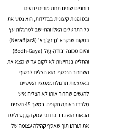
רוחניים שונים תחת מורים ידועים
ובסגפנות קיצונית בבדידות, הוא נטש את
כל התרגולים האלו והתיישב למרגלות עץ
במקום שנקרא 'נֶרַנְיְגַ'רָא' (Nerañjarā)
והיום מכונה 'בּוֹדְהְ-גַיַה' (Bodh-Gaya)
והחליט בנחישות לא לקום עד שימצא את
השחרור הנכסף. הוא הצליח לבסוף
באמצעות תרגולו ומאמציו האישיים
להגשים שחרור אותו לא הצליח איש
מלבדו באותה תקופה. במשך 45 השנים
הבאות הוא נדד ברחבי עמק הגַנְגֶס ולימד
את תורתו תוך שאסף קהילה עצומה של