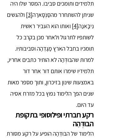
תלמידים ותומכים סביבו. המסר שלו היה
שניתן להשתחרר מהסַנְֹסָארַה
[3]
ולהגשים
נִיבָּאנַה
[4]
ואותו הוא העביר ראשית
לשותפיו לתרגול ולאחר מכן בקרב כל
תומכיו בחבל הארץ מַגַדְהַה וסביבותיו.
למרות שהבּוּדְּהַה לא הותיר כתבים אחריו,
תלמידיו שימרו אותם דור אחר דור
באמצעות שינון בזיכרון, ותוך מספר מאות
שנים הפך הלימוד נפוץ בכל מזרח אסיה
עד היום.
רקע חברתי ופילוסופי בתקופת
הבּוּדְּהַה
הלימוד של הבּוּדְּהַה הופיע על רקע מסורת