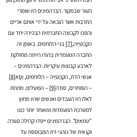
העור שבמקור. הברהמינים היו שומרי
התרבות אשר הובאה על ידי אותם אריים
והפכו לקבוצה החברתית הבכירה יחד עם
הקְהַטִּיַיה,
[7]
בני-הלוחמים. באופן זה
החברה המעמדית בהודו הייתה מחולקת
לארבע קבוצות עיקריות: הברהמינים –
אנשי הדת, הקְהַטִּיַיה – הלוחמים, וֶסַָּא
[8]
– הסוחרים, סוּדַה
[9]
– הפועלים. מתחת
לאלו היו העבדים ואנשים שהיו מחוץ
למערכת המעמדות ומאוחר יותר כונו
"טמאים". הברהמינים ייסדו קהילה סגורה
וקנאית של כוהני-דת המבוססת על