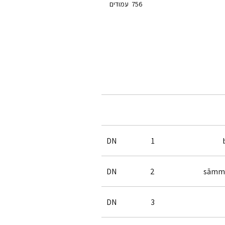
756
עמודים
DN
1
DN
2
sāmma
DN
3