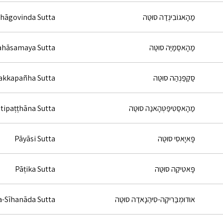
מַהָאגוֹבִינְדַה סוּטַּה
hāgovinda Sutta
מַהָאסַמַיַה סוּטַּה
hāsamaya Sutta
סַקַּפַּנְהַה סוּטַּה
akkapañha Sutta
מַהָאסַטִיפַּטְּהָאנַה סוּטַּה
tipaṭṭhāna Sutta
פָּאיָאסִי סוּטַּה
Pāyāsi Sutta
פָּאטִיקַה סוּטַּה
Pāṭika Sutta
אוּדוּמְבַּרִיקַה-סִיהַנָאדַה סוּטַּה
-Sīhanāda Sutta