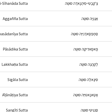
צַ'קַּבַטִּי-סִיהַנָאדַה סוּטַּה
i-Sīhanāda Sutta
אַגַנְּיַה סוּטַּה
Aggañña Sutta
סַמְפַּסָאדַנִייַה סוּטַּה
asādanīya Sutta
פָּאסָאדִיקַה סוּטַּה
Pāsādika Sutta
לַקְּהַנַה סוּטַּה
Lakkhaṇa Sutta
סִיגָאלַה סוּטַּה
Sigāla Sutta
אָטָאנָאטִייַה סוּטַּה
Āṭānāṭiya Sutta
סַנְגִיטִי סוּטַּה
Sangīti Sutta