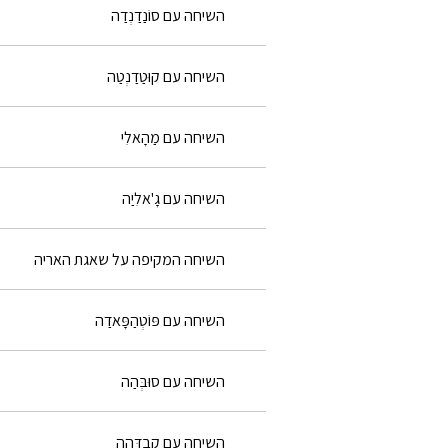
השיחה עם סוֹנַדַנְדַה
השיחה עם קוּטַדַנְטַה
השיחה עם מַהָאלִי
השיחה עם גָ'אלִיַה
השיחה המקיפה על שאגת האריה
השיחה עם פּוֹטְהַפָּאדַה
השיחה עם סוּבְּהַה
השיחה עם קֶבַדְּהַה