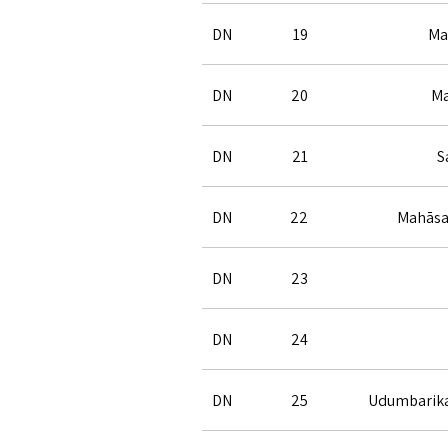
DN
19
Ma
DN
20
Ma
DN
21
S
DN
22
Mahāsa
DN
23
DN
24
DN
25
Udumbarika