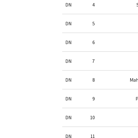
DN
4
DN
5
DN
6
DN
7
DN
8
Mah
DN
9
P
DN
10
DN
11