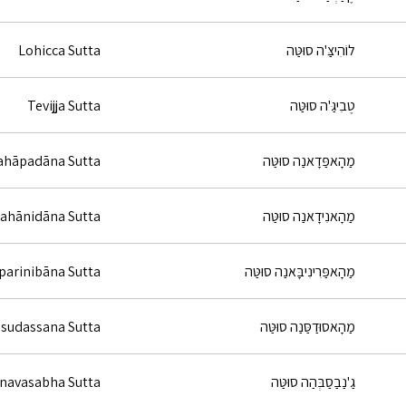
לוֹהִיצַּ'ה סוּטַּה
Lohicca Sutta
טֶבִיגַּ'ה סוּטַּה
Tevijja Sutta
מַהָאפַּדָאנַה סוּטַּה
hāpadāna Sutta
מַהָאנִידָאנַה סוּטַּה
ahānidāna Sutta
מַהָאפַּרִינִיבָּאנַה סוּטַּה
arinibāna Sutta
מַהָאסוּדַסַּנַה סוּטַּה
sudassana Sutta
גַ'נַבַסַבְּהַה סוּטַּה
navasabha Sutta