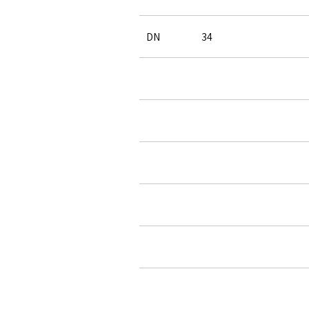
DN
34