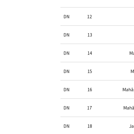
DN
12
DN
13
DN
14
Ma
DN
15
M
DN
16
Mahāp
DN
17
Mahā
DN
18
Ja