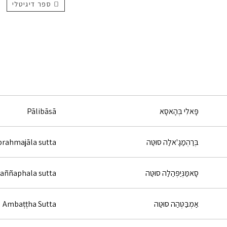
ספר דיגיטלי
פָּאלִי בְּהָאסָא
Pālibāsā
בְּרַהְמַגָ'אלַה סוּטַּה
brahmajāla sutta
סָאמַּנְּיַפְּהַלַה סוּטַּה
ññaphala sutta
אַמְבַּטְּהַה סוּטַּה
Ambaṭṭha Sutta