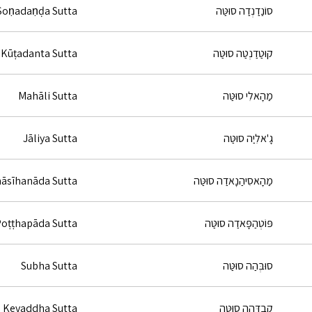
סוֹנַדַנְדַה סוּטַּה
Soṇadaṇḍa Sutta
קוּטַדַנְטַה סוּטַּה
Kūṭadanta Sutta
מַהָאלִי סוּטַּה
Mahāli Sutta
גָ'אלִיַה סוּטַּה
Jāliya Sutta
מַהָאסִיהַנָאדַה סוּטַּה
āsīhanāda Sutta
פּוֹטְהַפָּאדַה סוּטַּה
oṭṭhapāda Sutta
סוּבְּהַה סוּטַּה
Subha Sutta
קֶבַדְּהַה סוּטַּה
Kevaddha Sutta